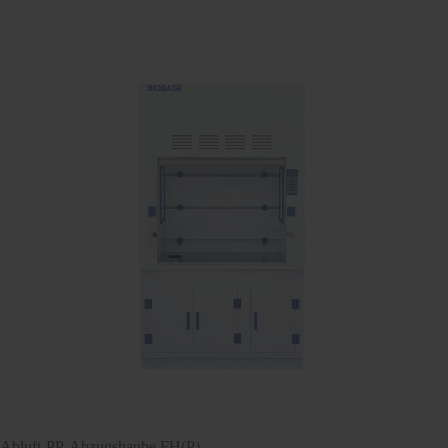
Abluft-PP-Abzugshaube FH(P)