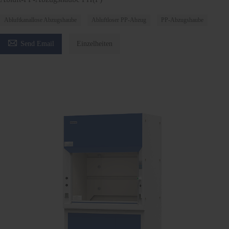
Abluftkanallose Abzugshaube
Abluftloser PP-Abzug
PP-Abzugshaube

Send Email
Einzelheiten