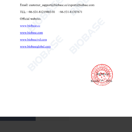
PP-Sprühabzugshaube FH1000PL FH1200PL FH1500PL FH1800PL
PP-Sprühabzugshaube
Abzugshaube
PP-Abzugshaube

Send Email
Einzelheiten