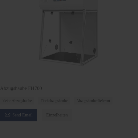
Abzugshaube FH700
kleine Abzugshaube
Tischabzugshaube
Abzugshaubenlieferant

Send Email
Einzelheiten