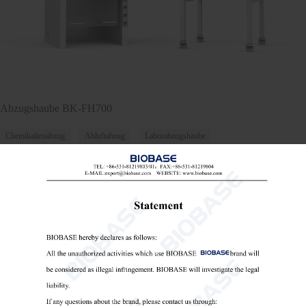
Abzugshaube BK-FH700
Chemikalienabzug
Abluftabzug
Laborabzugshaube

Send Email
Einzelheiten