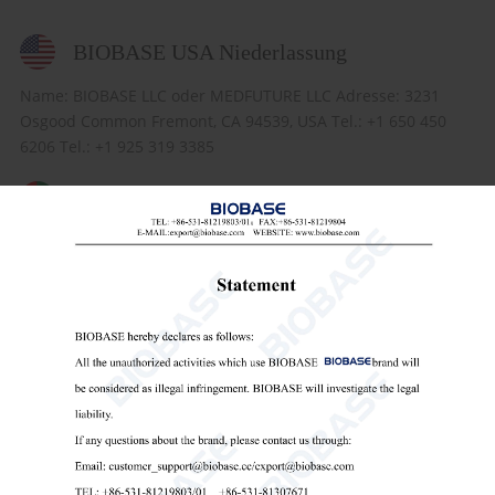
BIOBASE USA Niederlassung
Name: BIOBASE LLC oder MEDFUTURE LLC Adresse: 3231
Osgood Common Fremont, CA 94539, USA Tel.: +1 650 450
6206 Tel.: +1 925 319 3385
BIOBASE Niederlassung Dubai
Name: BIOBASE BIOTECH FZC Add: Warehouse NO.1K-08/4,
Hamriyah Free Zone, Sharjah, United Arab Emirates,
PO:51024 Tel: +971 563066316
BIOBASE Niederlassung Singapur
Name: BIOBASE PTE LTD Adresse: 112 ROBINSON ROAD, #03-
01, ROBINSON 112, SINGAPUR 068902 Tel.: +86 17860638202
BIOBASE-Niederlassung in Kasachstan