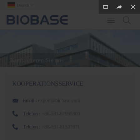
Deutsch

Toggle main m
Kontaktieren Sie uns
KOOPERATIONSSERVICE

Email :
export@biobase.com

Telefon :
+86-531-67965800

Telefon :
+86-531-81307671