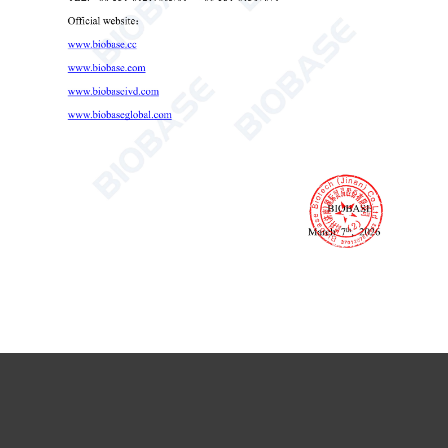
Hinzufügen: Republik Kasachstan, Almaty, Bezirk Bostandyk,
Al-Farabi Avenue, BC „Nurly Tau“, 19 k3B. 5. Stock, Büro 11.
Tel:+7（775）7316257
BIOBASE Indien-Niederlassung
Name: NAGA LAB Add: NO.9, 5th C Cross, Sharadamba
Nagar, Jalahalli, Bangalore – 560013 KA Tel: +86 18853102816