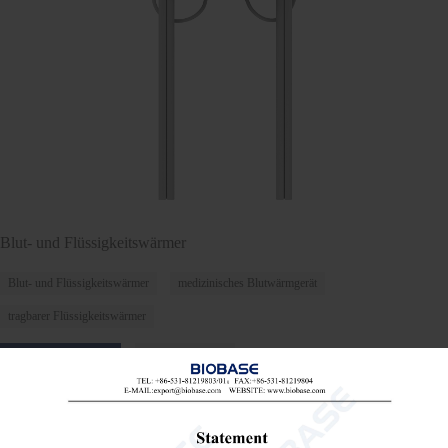
Blut- und Flüssigkeitswärmer
Blut- und Flüssigkeitswärmer
medizinisches Blutwärmgerät
tragbarer Flüssigkeitswärmer

Send Email
Einzelheiten