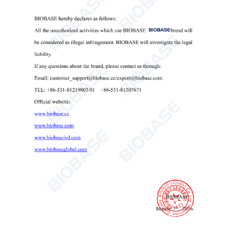
Blutentnahmemonitor BCM-4 BCM-12Z