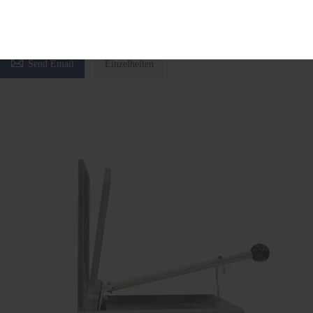
Blutentnahmemonitor
automatische Blutmischwaage
Blutbank-Entnahmemonitor

Send Email
Einzelheiten