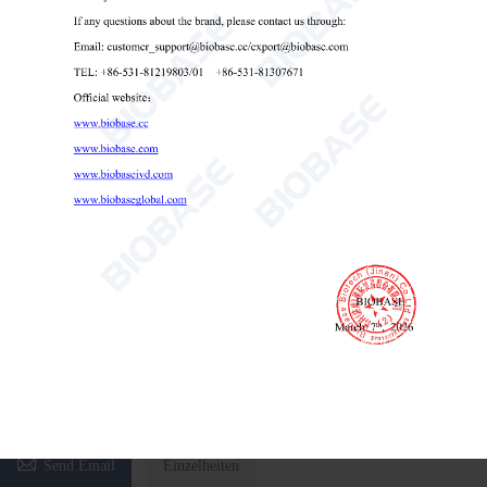
-86°C Gefrierschrank BDF-86V168T BDF-86V348T
-86°C Gefrierschrank
Medizinische Kühlräume
Medizinische Kühleinheit

Send Email
Einzelheiten