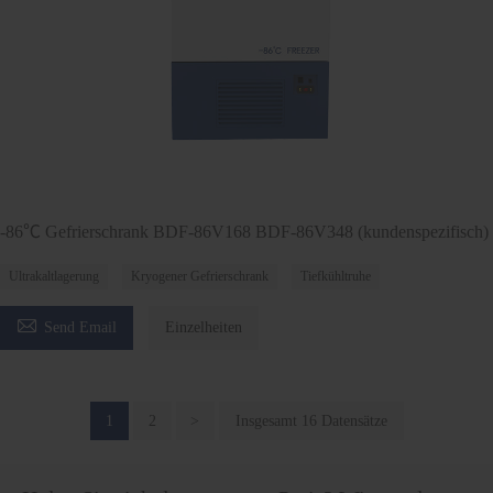
-86℃ Gefrierschrank BDF-86V168 BDF-86V348 (kundenspezifisch)
Ultrakaltlagerung
Kryogener Gefrierschrank
Tiefkühltruhe

Send Email
Einzelheiten
1
2
>
Insgesamt 16 Datensätze