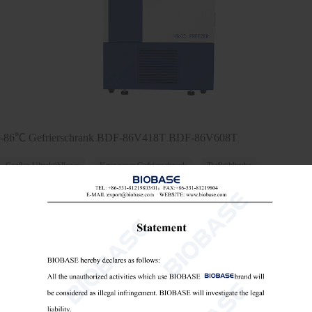
-86℃ Gefrierschrank BDF-86V418T BDF-86V608T
Großes Ultrakühllager
Kryogener Gefrierschrank
Tiefkühltruhe

Send Email
Einzelheiten