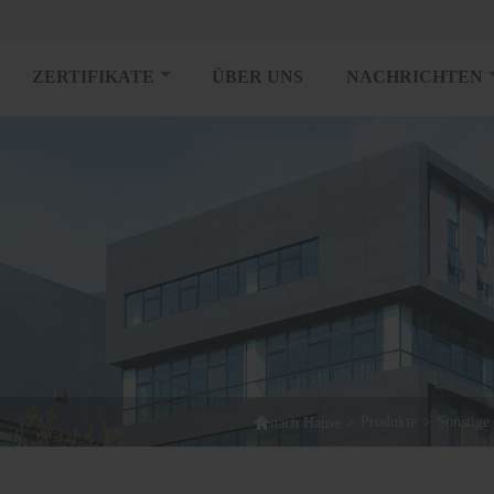
ZERTIFIKATE
ÜBER UNS
NACHRICHTEN

>
Produkte
>
Sonstige
nach Hause