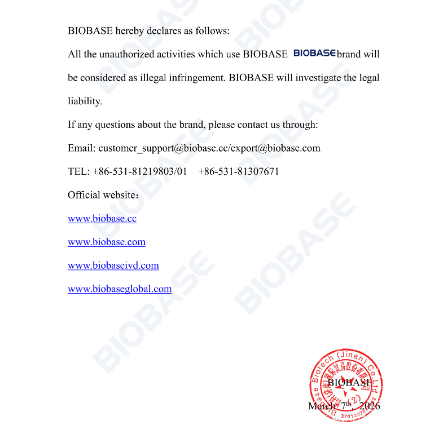
Elektrische Keramik-Heizplatte für Labor CH-300 CH-400
elektrische Keramikkochplatte
Keramikkochplatte
Labor-Heizplatte

Send Email
Einzelheiten