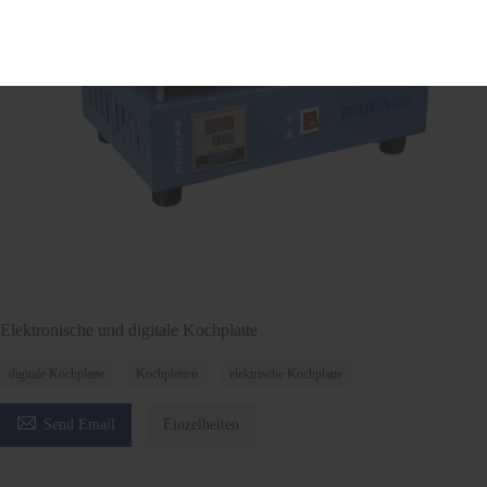
Elektronische und digitale Kochplatte
digitale Kochplatte
Kochplatten
elektrische Kochplatte

Send Email
Einzelheiten