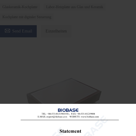
Glaskeramik-Kochplatte
Labor-Heizplatte aus Glas und Keramik
Kochplatte mit digitaler Steuerung

Send Email
Einzelheiten