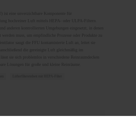
U) ist eine unverzichtbare Komponente für
lung hochreiner Luft mittels HEPA- oder ULPA-Filtern.
nd anderen kontrollierten Umgebungen eingesetzt, in denen
ert werden muss, um empfindliche Prozesse oder Produkte zu
entilator saugt die FFU kontaminierte Luft an, leitet sie
t anschließend die gereinigte Luft gleichmäßig im
lässt sie sich problemlos in verschiedene Reinraumdecken
rbare Lösungen für große und kleine Reinräume.
aum
Lüfterfiltereinheit mit HEPA-Filter
ie möglich antworten (innerhalb von 12