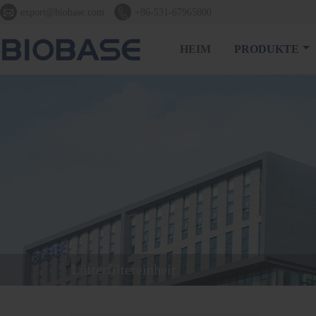


export@biobase.com
+86-531-67965800
HEIM
PRODUKTE
Lüfterfiltereinheit