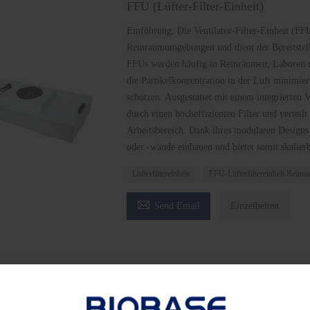
FFU (Lüfter-Filter-Einheit)
Einführung: Die Ventilator-Filter-Einheit (FF
Reinraumumgebungen und dient der Bereitstel
FFUs werden häufig in Reinräumen, Laboren u
die Partikelkonzentration in der Luft minimi
schützen. Ausgestattet mit einem integrierten V
durch einen hocheffizienten Filter und verteil
Arbeitsbereich. Dank ihres modularen Designs 
oder -wände einbauen und bietet somit skalie
Lüfterfiltereinheit
FFU-Lüfterfiltereinheit Reinr

Send Email
Einzelheiten
n Sie sich den neuesten Preis? Wir werden so schnell w
den)