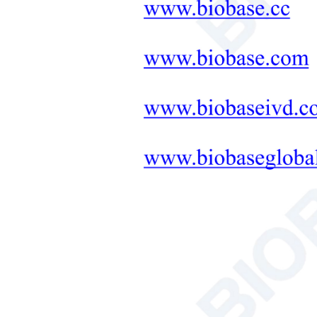
+
Rehabilitationsprodukte
Produkte zur
Neugeborenenpflege
Medizinische Diagnose- und
Therapiegeräte
Labormöbel – Alles aus einer
Hand
+
Therapeutische Geräte
Mikrowellensynthese
Lösung für Boden-, Pflanzen-
und Saatgutinstrumente
Badewanne/Umwälzpumpe
Hämozytometer