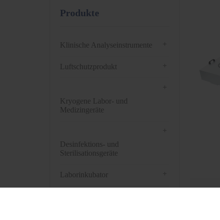
Produkte
+
Klinische Analyseinstrumente
+
Luftschutzprodukt
+
Kryogene Labor- und
Medizingeräte
+
Desinfektions- und
Sterilisationsgeräte
+
Laborinkubator
Hole
+
Trockenofen
Stun
+
Zentrifuge