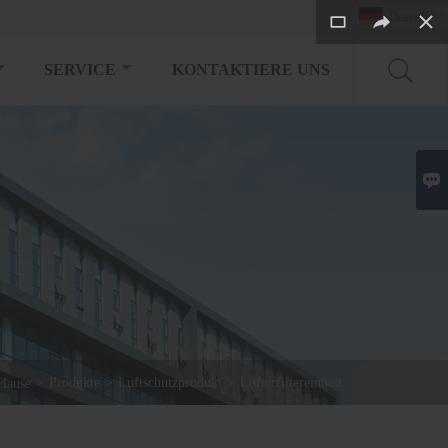
Deutsch

SERVICE
KONTAKTIERE UNS

>
Produkte
>
Luftschutzprodukt
>
Lüfterfiltereinheit
Hause