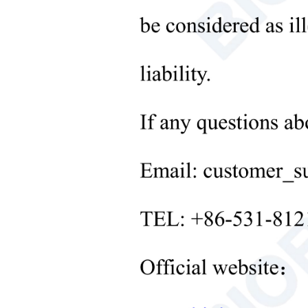
+
Mikrobiologische Laborgeräte
+
Medizinische Geräte
+
Medizinisches
Verbrauchsmaterial
+
Laborgeräte zur
Feststoffverarbeitung
+
Temperaturregelungsgeräte für
Labore
+
Sonstige Laborausrüstung
Neue Produkte