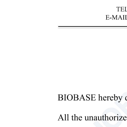
+
Laboranalysegeräte
+
Blutbankinstrumente
+
Optische Instrumente
+
Ausrüstung für Pathologielabore
+
Apotheke Instrumente
+
Vorverarbeitung von Bioproben
+
Instrumente zur
Flüssigkeitsverarbeitung
ein
+
Molekularlaborausrüstung