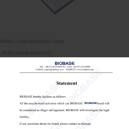
MDMA-Testkit (Kolloidales Gold)
MDMA-Testkit (Kolloidales Gold)

Send Email
Einzelheiten