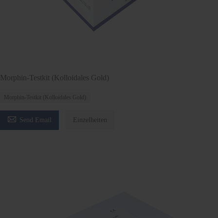
Morphin-Testkit (Kolloidales Gold)
Morphin-Testkit (Kolloidales Gold)

Send Email
Einzelheiten