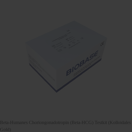
Beta-Humanes Choriongonadotropin (Beta-HCG) Testkit (Kolloidales
Gold)