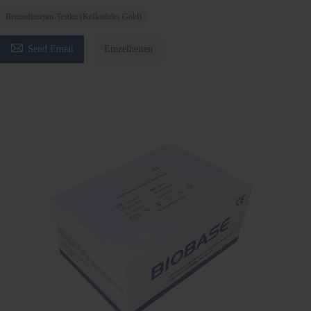
Benzodiazepin-Testkit (Kolloidales Gold)

Send Email
Einzelheiten