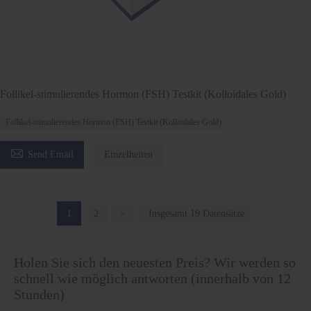
Follikel-stimulierendes Hormon (FSH) Testkit (Kolloidales Gold)
Follikel-stimulierendes Hormon (FSH) Testkit (Kolloidales Gold)

Send Email
Einzelheiten
1
2
>
Insgesamt 19 Datensätze
Holen Sie sich den neuesten Preis? Wir werden so
schnell wie möglich antworten (innerhalb von 12
Stunden)