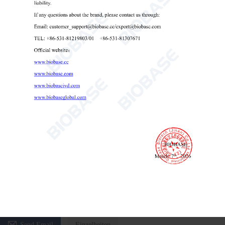
Feststoff- und Flüssigkeitsdichtemessgerät BK-DME300D BK-
DME600D
Feststoff- und Flüssigkeitsdichtemesser
digitales Densimeter für das Labor
Flüssigkeitsdichtemessgerät

Send Email
Einzelheiten