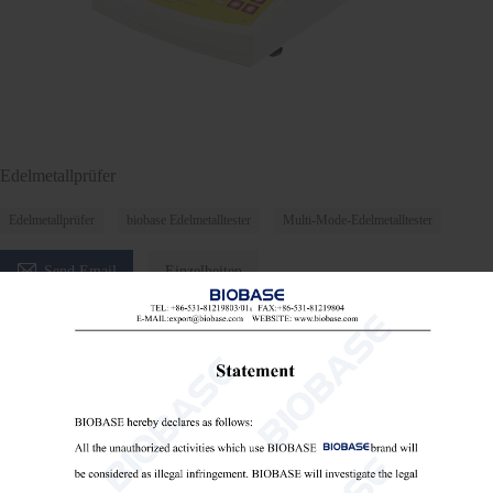
Edelmetallprüfer
Edelmetallprüfer
biobase Edelmetalltester
Multi-Mode-Edelmetalltester

Send Email
Einzelheiten